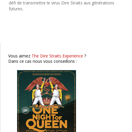
défi de transmettre le virus Dire Straits aux générations
futures.
One night of Queen
Lyon
St Etienne
Clermont-Fd
Vous aimez
The Dire Straits Experience
?
Dans ce cas nous vous conseillons :
Loreena McKennitt
Lyon