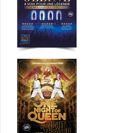
One Night of Queen
Montluçon
Forever
St Etienne
Clermont-Fd
Lyon