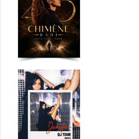
Jenifer
Lyon
Clermont-Fd
Marie Sarah
Lyon