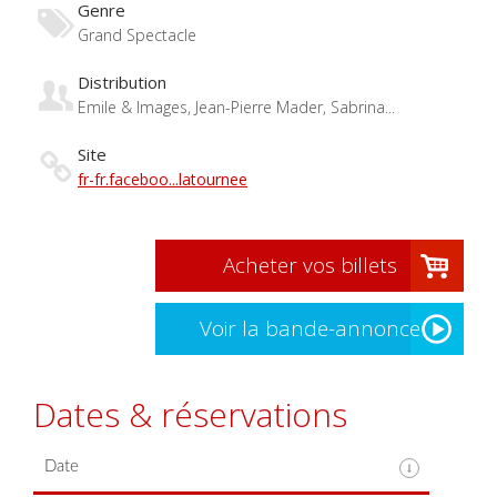
Genre
Grand Spectacle
Distribution
Emile & Images, Jean-Pierre Mader, Sabrina...
Site
fr-fr.faceboo...latournee
Acheter vos billets
Voir la bande-annonce
Dates & réservations