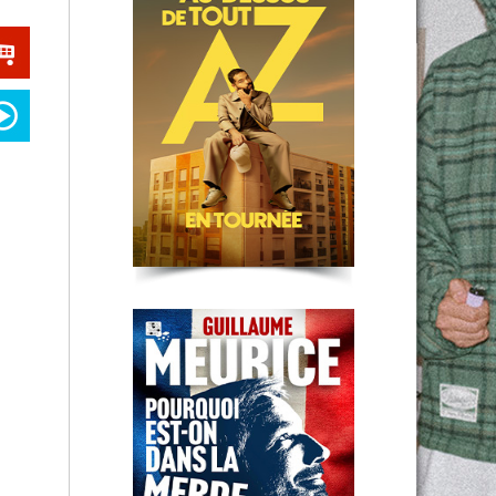
Guillaume Meurice
Clermont-Fd
Mathieu MADENIAN