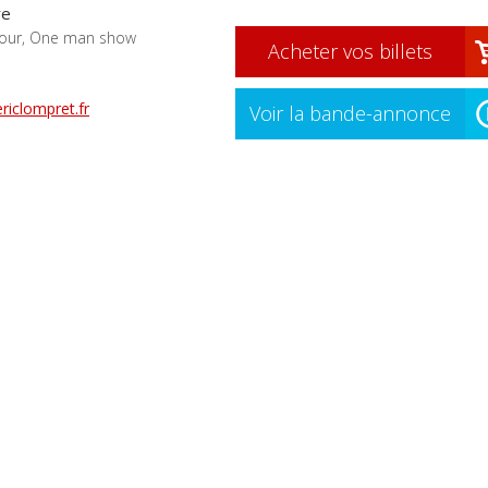
re
ur, One man show
Acheter vos billets
riclompret.fr
Voir la bande-annonce