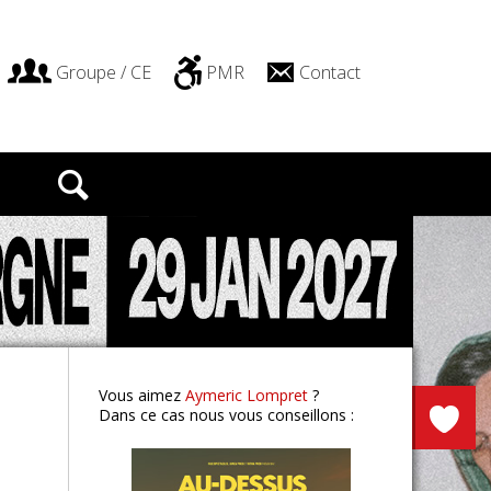
Groupe / CE
PMR
Contact
AZ
Clermont-Fd
Vous aimez
Aymeric Lompret
?
Dans ce cas nous vous conseillons :