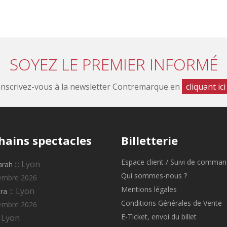
SOYEZ LE PREMIER INFORMÉ
Inscrivez-vous à la newsletter Contremarque en
cliquant ici
hains
spectacles
Billetterie
Espace client / Suivi de comma
::: Lyon
arah
Qui sommes-nous ?
embre 2026
Mentions légales
::: Lyon
ra
Conditions Générales de Vente
embre 2026
E-Ticket, envoi du billet
: Lyon