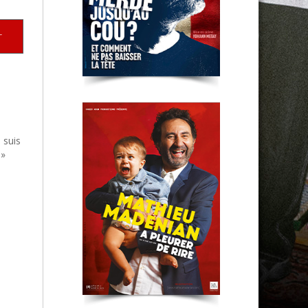
Clermont-Fd
r
 suis
 »