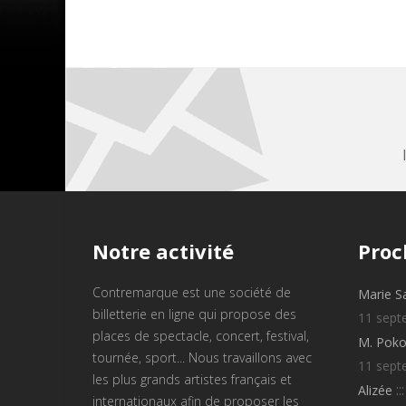
Notre
activité
Proc
Contremarque est une société de
Marie S
billetterie en ligne qui propose des
11 sept
places de spectacle, concert, festival,
M. Poko
tournée, sport... Nous travaillons avec
11 sept
les plus grands artistes français et
::
Alizée
internationaux afin de proposer les