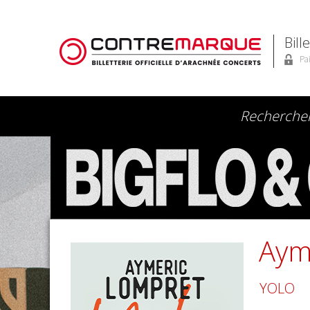
Bill
Pa
Aym
YOLO