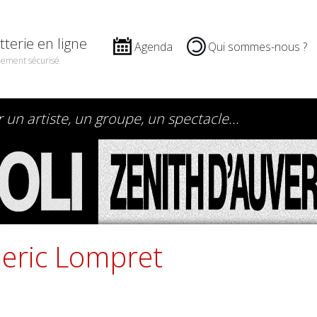
etterie en ligne
Agenda
Qui sommes-nous ?
iement sécurisé
eric Lompret