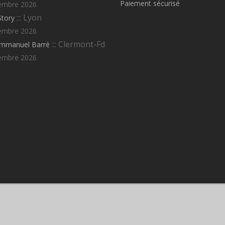
Paiement sécurisé
embre 2026
::: Lyon
Story
embre 2026
::: Clermont-Fd
Emmanuel Barré
embre 2026