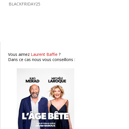
BLACKFRIDAY25
Michèle Laroque et Kad
Merad
Vous aimez
Laurent Baffie
?
Dans ce cas nous vous conseillons :
Mathieu MADENIAN
Clermont-Fd