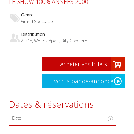
LE SHOW 100% ANNEES 2000
Genre
Grand Spectacle
Distribution
Alizée, Worlds Apart, Billy Crawford...
Acheter vos billets
Voir la bande-annonce
Dates & réservations