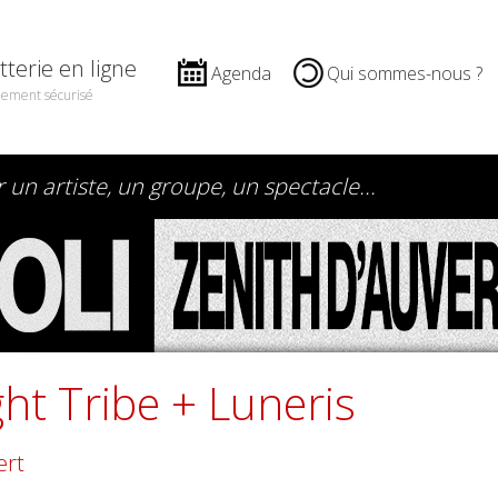
etterie en ligne
Agenda
Qui sommes-nous ?
iement sécurisé
ght Tribe + Luneris
ert