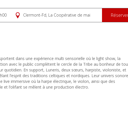
Réserve
h00
Clermont-Fd, La Coopérative de mai
sportent dans une expérience multi sensorielle où le light show, la
ction avec le public complètent le cercle de la Tribe au bonheur de to
 quotidien. En support, Luneris, deux sœurs, harpiste, violoniste, et
lant l’esprit des traditions celtiques et nordiques. Leur univers sonor
 live immersive où la harpe électrique, le violon, ainsi que des
de et l’olifant se mêlent à une production électro.