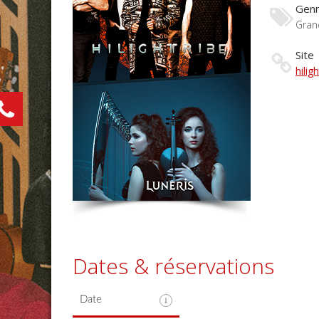
Gen
Gran
Site
hiligh
Dates & réservations