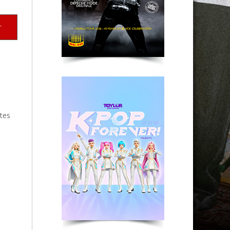
St Etienne
r
utes
e