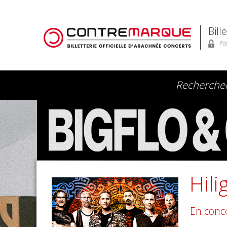
Bill
Pa
Hili
En conc