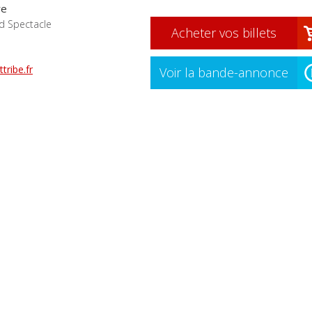
re
d Spectacle
Acheter vos billets
ttribe.fr
Voir la bande-annonce