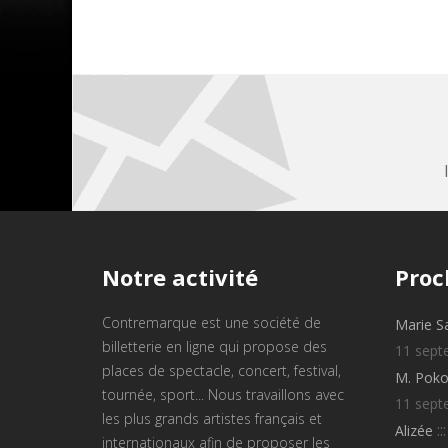
Notre
activité
Proc
Contremarque est une société de
Marie S
billetterie en ligne qui propose des
11 sept
places de spectacle, concert, festival,
M. Poko
tournée, sport... Nous travaillons avec
11 sept
les plus grands artistes français et
::
Alizée
internationaux afin de proposer les