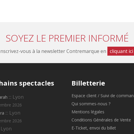
SOYEZ LE PREMIER INFORMÉ
Inscrivez-vous à la newsletter Contremarque en
cliquant ici
hains
spectacles
Billetterie
Espace client / Suivi de comma
::: Lyon
arah
Qui sommes-nous ?
embre 2026
Mentions légales
::: Lyon
ra
Conditions Générales de Vente
embre 2026
E-Ticket, envoi du billet
: Lyon