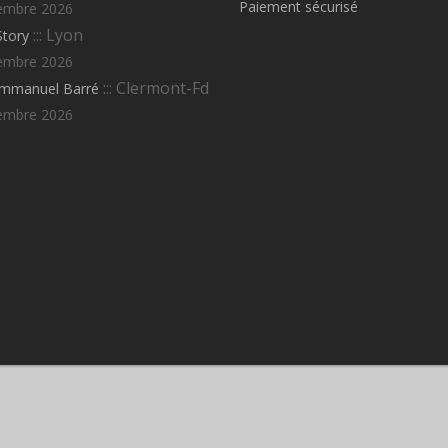
Paiement sécurisé
embre 2026
::: Lyon
Story
embre 2026
::: Clermont-Fd
Emmanuel Barré
embre 2026