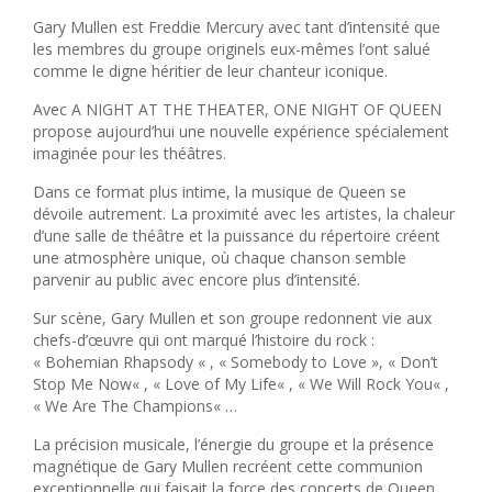
Gary Mullen est Freddie Mercury avec tant d’intensité que
les membres du groupe originels eux-mêmes l’ont salué
comme le digne héritier de leur chanteur iconique.
Avec A NIGHT AT THE THEATER, ONE NIGHT OF QUEEN
propose aujourd’hui une nouvelle expérience spécialement
imaginée pour les théâtres.
Dans ce format plus intime, la musique de Queen se
dévoile autrement. La proximité avec les artistes, la chaleur
d’une salle de théâtre et la puissance du répertoire créent
une atmosphère unique, où chaque chanson semble
parvenir au public avec encore plus d’intensité.
Sur scène, Gary Mullen et son groupe redonnent vie aux
chefs-d’œuvre qui ont marqué l’histoire du rock :
«
Bohemian Rhapsody
« , «
Somebody to Love »
, «
Don’t
Stop Me Now
« , «
Love of My Life
« , «
We Will Rock You
« ,
«
We Are The Champions
« …
La précision musicale, l’énergie du groupe et la présence
magnétique de Gary Mullen recréent cette communion
exceptionnelle qui faisait la force des concerts de Queen.