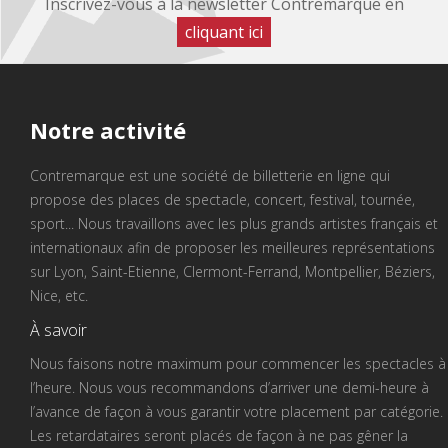
Inscrivez-vous à la newsletter Contremarque en
cliquant ici
Notre
activité
Contremarque est une société de billetterie en ligne qui
propose des places de spectacle, concert, festival, tournée,
sport... Nous travaillons avec les plus grands artistes français et
internationaux afin de proposer les meilleures représentations
sur Lyon, Saint-Etienne, Clermont-Ferrand, Montpellier, Béziers,
Nice, etc.
À savoir
Nous faisons notre maximum pour commencer les spectacles à
l’heure. Nous vous recommandons d’arriver une demi-heure à
l’avance de façon à vous garantir votre placement par catégorie.
Les retardataires seront placés de façon à ne pas gêner la