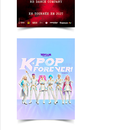
I Gotta Feeling
Lyon
Chambéry
St Etienne