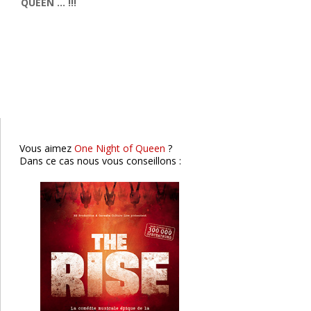
QUEEN …
!!!
PAPA26
The Rise
Clermont-Fd
Vous aimez
One Night of Queen
?
Dans ce cas nous vous conseillons :
K-POP Forever
St Etienne