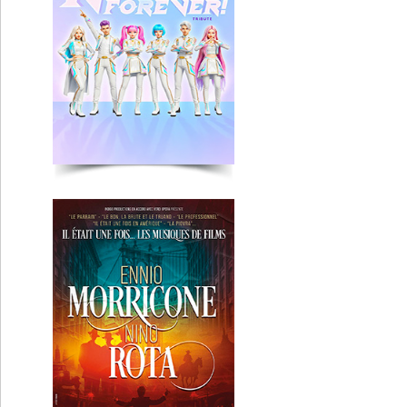
Il était une fois
Lyon
St Etienne
Ultra Vomit
Clermont-Fd