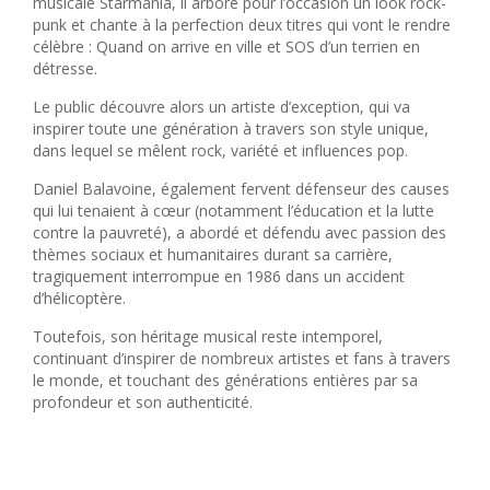
musicale
Starmania
, il arbore pour l’occasion un look rock-
punk et chante à la perfection deux titres qui vont le rendre
célèbre :
Quand on arrive en ville
et
SOS d’un terrien en
détresse
.
Le public découvre alors un artiste d’exception, qui va
inspirer toute une génération à travers son style unique,
dans lequel se mêlent rock, variété et influences pop.
Daniel Balavoine, également fervent défenseur des causes
qui lui tenaient à cœur (notamment l’éducation et la lutte
contre la pauvreté), a abordé et défendu avec passion des
thèmes sociaux et humanitaires durant sa carrière,
tragiquement interrompue en 1986 dans un accident
d’hélicoptère.
Toutefois, son héritage musical reste intemporel,
continuant d’inspirer de nombreux artistes et fans à travers
le monde, et touchant des générations entières par sa
profondeur et son authenticité.
Jonathan DASSIN chante
JOE DASSIN
Lyon