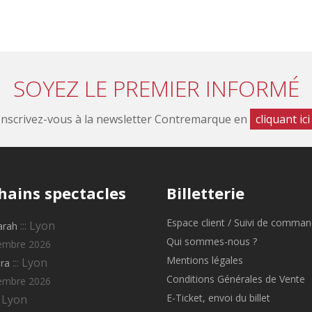
SOYEZ LE PREMIER INFORMÉ
Inscrivez-vous à la newsletter Contremarque en
cliquant ici
hains
spectacles
Billetterie
Espace client / Suivi de comma
::: Lyon
arah
Qui sommes-nous ?
embre 2026
Mentions légales
::: Lyon
ra
Conditions Générales de Vente
embre 2026
E-Ticket, envoi du billet
: Lyon