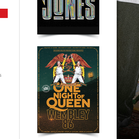
Lyon
St Etienne
Clermont-Fd
s