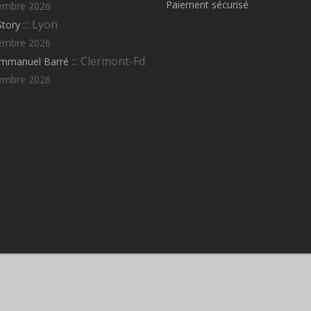
Paiement sécurisé
embre 2026
::: Lyon
Story
embre 2026
::: Clermont-Fd
Emmanuel Barré
embre 2026