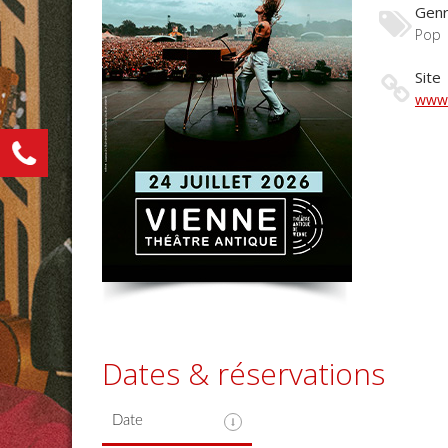
Gen
Pop
Site
www.
Dates & réservations