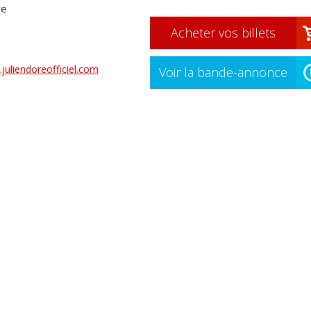
re
Acheter vos billets
juliendoreofficiel.com
Voir la bande-annonce