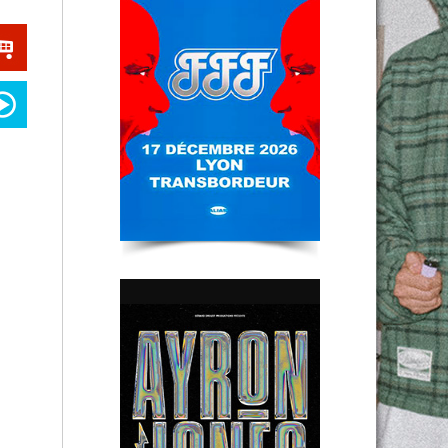
Ayron Jones
Lyon
One night of Queen