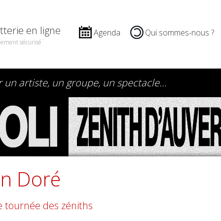
etterie en ligne
Agenda
Qui sommes-nous ?
iement sécurisé
en Doré
e tournée des zéniths