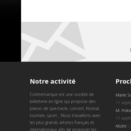
Notre
activité
Proc
Contremarque est une société de
Marie S
billetterie en ligne qui propose des
11 sept
places de spectacle, concert, festival,
M. Poko
tournée, sport... Nous travaillons avec
11 sept
les plus grands artistes français et
::
Alizée
internationaux afin de proposer les