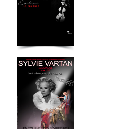
Sylvie Vartan
Lyon
Julien Lieb
Clermont-Fd