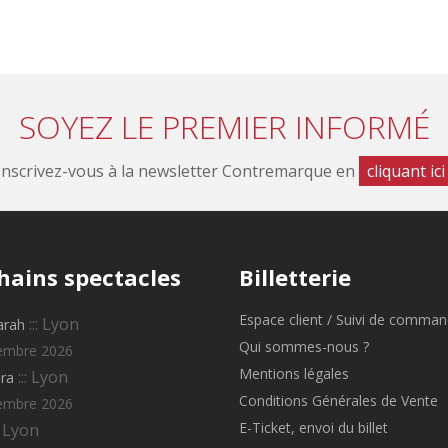
SOYEZ LE PREMIER INFORMÉ
Inscrivez-vous à la newsletter Contremarque en
cliquant ici
hains
spectacles
Billetterie
Espace client / Suivi de comma
::: Lyon
arah
Qui sommes-nous ?
embre 2026
Mentions légales
::: Lyon
ra
Conditions Générales de Vente
embre 2026
E-Ticket, envoi du billet
: Lyon