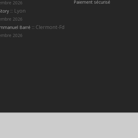
Paiement sécurisé
embre 2026
::: Lyon
Story
embre 2026
::: Clermont-Fd
Emmanuel Barré
embre 2026