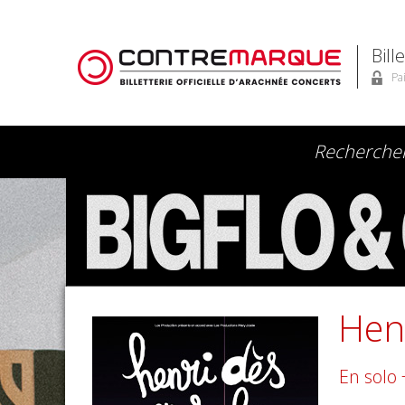
Bill
Pa
Hen
En solo 