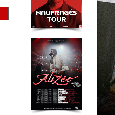
Lyon
r