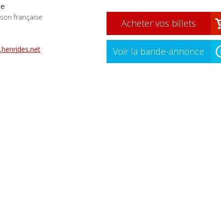
re
son française
Acheter vos billets
henrides.net
Voir la bande-annonce