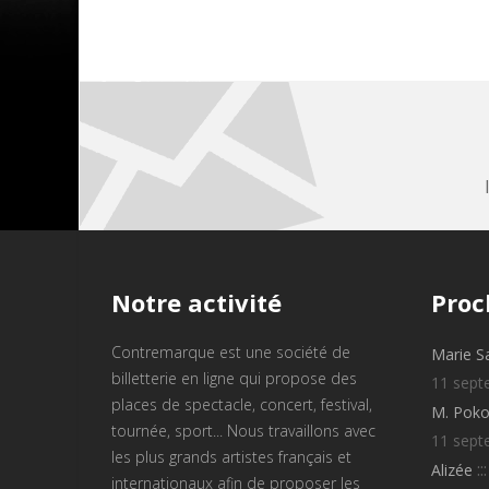
Notre
activité
Proc
Contremarque est une société de
Marie S
billetterie en ligne qui propose des
11 sept
places de spectacle, concert, festival,
M. Poko
tournée, sport... Nous travaillons avec
11 sept
les plus grands artistes français et
::
Alizée
internationaux afin de proposer les