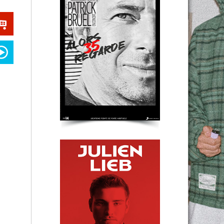
Julien Lieb
Clermont-Fd
Alizée