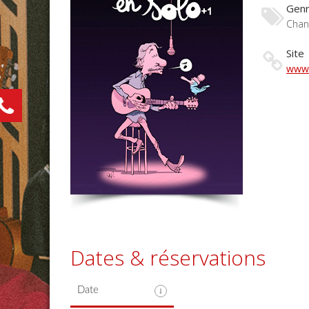
Gen
Chan
Site
www.
Dates & réservations