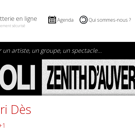
etterie en ligne
Agenda
Qui sommes-nous ?
iement sécurisé
ri Dès
+1